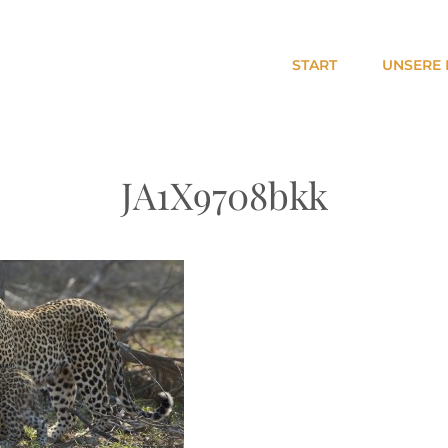
START
UNSERE 
RT
JA1X9708bkk