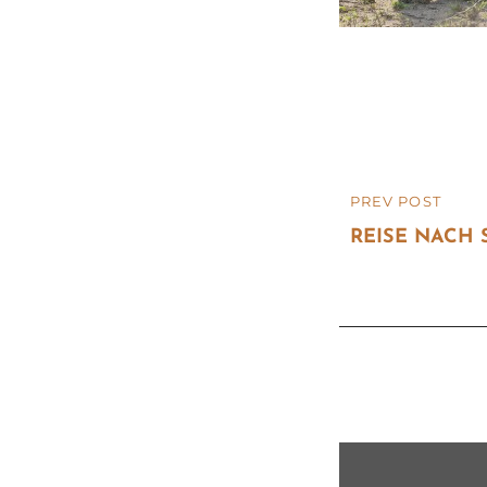
Beitragsn
PREV POST
PREVIOUS
POST
REISE NACH 