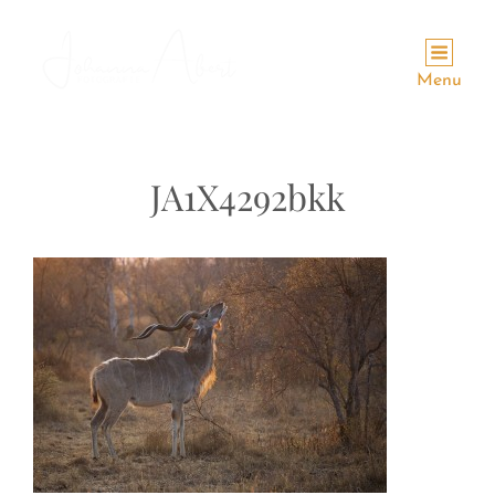
Menu
JA1X4292bkk