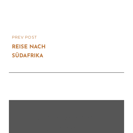
Beitragsnavigation
PREV POST
PREVIOUS
POST
REISE NACH
SÜDAFRIKA
Schreibe einen
Kommentar