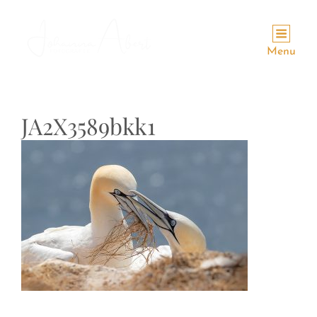
Menu
JA2X3589bkk1