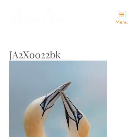
Menu
JA2X0022bk