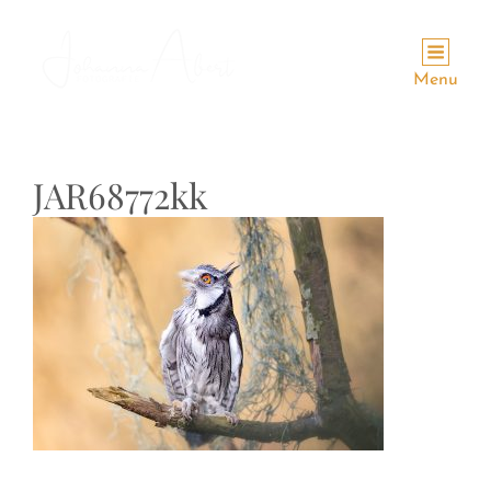
Menu
JAR68772kk