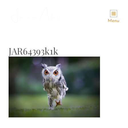
Menu
JAR64393k1k