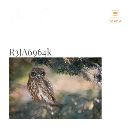
Menu
R3JA6964k